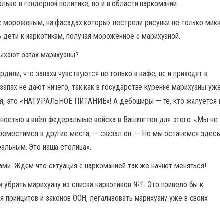
лько в гендерной политике, но и в области наркомании.
с мороженым, на фасадах которых пестрели рисунки не только микк
ь дети к наркотикам, получая мороженное с марихуаной.
дыхают запах марихуаны?
или, что запахи чувствуются не только в кафе, но и приходят в
запах не дают ничего, так как в государстве курение марихуаны уж
ия, это «НАТУРАЛЬНОЕ ПИТАНИЕ»! А дебоширы — те, кто жалуется н
пностью и ввёл федеральные войска в Вашингтон для этого. «Мы не 
реместимся в другие места, — сказал он. — Но мы останемся здесь
альным. Это наша столица».
ками. Ждём что ситуация с наркоманией так же начнёт меняться!
и убрать марихуану из списка наркотиков №1. Это привело бы к
 принципов и законов ООН, легализовать марихуану уже в своих