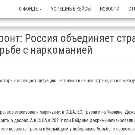
О ФОНДЕ
УСПЕШНЫЕ КЕЙСЫ
НОВОСТИ
СТ
ронт: Россия объединяет стр
орьбе с наркоманией
который освещает ситуацию не только в нашей стране, но и в меж
анах легализовали марихуану: в США, ЕС, Грузии и на Украине. Даже
ворить о дворах. А в США в 2021г при Байдене декриминализировали 
осле возврата Трампа в Белый дом у поборников борьбы с наркоман