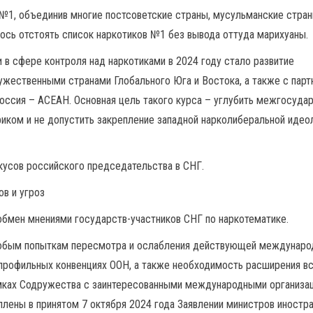
 №1, объединив многие постсоветские страны, мусульманские стран
лось отстоять список наркотиков №1 без вывода оттуда марихуаны.
в сфере контроля над наркотиками в 2024 году стало развитие
жественными странами Глобального Юга и Востока, а также с парт
оссия – АСЕАН. Основная цель такого курса – углубить межгосуда
иком и не допустить закрепление западной нарколиберальной идео
окусов российского председательства в СНГ.
в и угроз
 обмен мнениями государств-участников СНГ по наркотематике.
любым попыткам пересмотра и ослабления действующей междунаро
 профильных конвенциях ООН, а также необходимость расширения в
амках Содружества с заинтересованными международными организа
плены в принятом 7 октября 2024 года Заявлении министров иностр