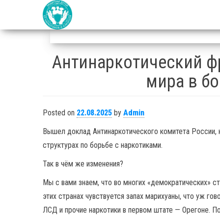
благотворительный
Защитим
фонд
детей от
наркотиков
и алкоголя
Антинаркотический ф
мира в б
Posted on
22.08.2025
by
Admin
Вышел доклад Антинаркотического комитета России, 
структурах по борьбе с наркотиками.
Так в чём же изменения?
Мы с вами знаем, что во многих «демократических» стр
этих странах чувствуется запах марихуаны, что уж го
ЛСД и прочие наркотики в первом штате — Орегоне. П