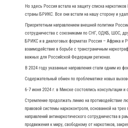
Но здесь Россия встала на защиту списка наркотиков
страны БРИКС. Все они встали на нашу сторону и уда
Приоритетным направлением внешней политики России 
сотрудничества с союзниками по СНГ, ОДКБ, ШОС, дру
БРИКС и в диалоговых форматах Россия – Африка и Р
взаимодействие в борьбе с трансграничным наркотраф
важных для Российской Федерации регионах.
В 2024 году указанные направления стали одним из ф
Содержательный обмен по проблематике новых вызово
6-7 июня 2024 г. в Минске состоялись консультации и
Стремление продолжать линию на противодействие 
правовой системы наркоконтроля, основанной на трех
направлений антинаркотического сотрудничества в р
продвижения к миру, свободному от наркотиков, закре