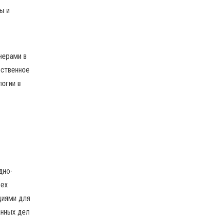
ы и
нерами в
рственное
логии в
дно-
сех
циями для
анных дел