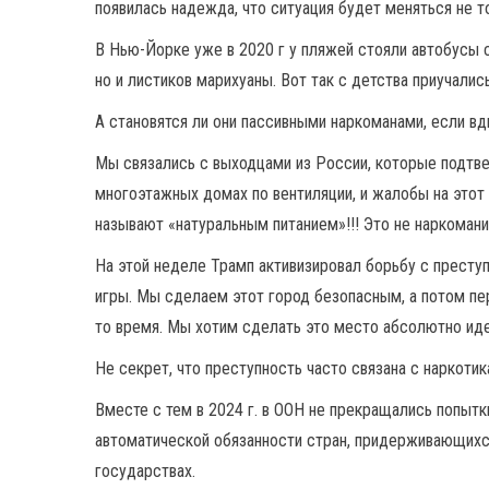
появилась надежда, что ситуация будет меняться не то
В Нью-Йорке уже в 2020 г у пляжей стояли автобусы 
но и листиков марихуаны. Вот так с детства приучалис
А становятся ли они пассивными наркоманами, если в
Мы связались с выходцами из России, которые подтверд
многоэтажных домах по вентиляции, и жалобы на этот 
называют «натуральным питанием»!!! Это не наркоман
На этой неделе Трамп активизировал борьбу с престу
игры. Мы сделаем этот город безопасным, а потом пе
то время. Мы хотим сделать это место абсолютно иде
Не секрет, что преступность часто связана с наркоти
Вместе с тем в 2024 г. в ООН не прекращались попытк
автоматической обязанности стран, придерживающихся
государствах.