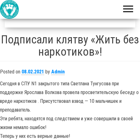
благотворительный
Защитим
фонд
детей от
наркотиков
и алкоголя
Подписали клятву «Жить без
наркотиков»!
Posted on
08.02.2021
by
Admin
Сегодня в СПУ N1 закрытого типа Светлана Тунгусова при
поддержке Ярослава Волкова провела просветительскую беседу о
вреде наркотиков . Присутствовал взвод — 10 мальчишек и
преподаватель.
Эти ребята, находятся под следствием и уже совершили в своей
жизни немало ошибок!
Теперь у них есть верные данные!